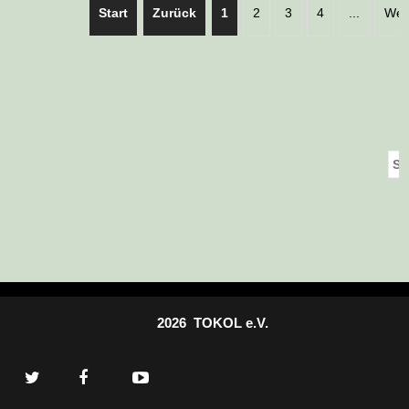
Start
Zurück
1
2
3
4
...
Wei
2026 TOKOL e.V.